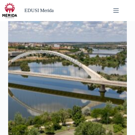
Saltar
al
EDUSI Merida
contenido