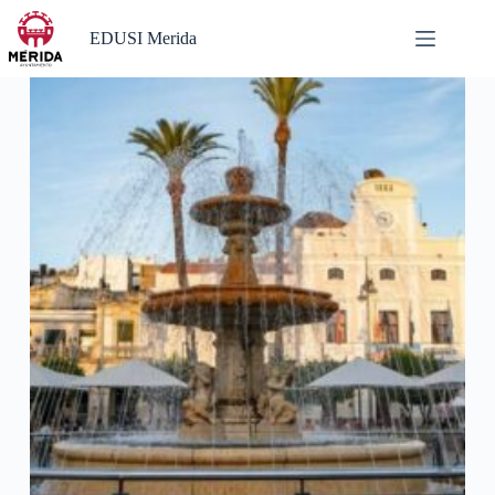
Saltar
al
EDUSI Merida
contenido